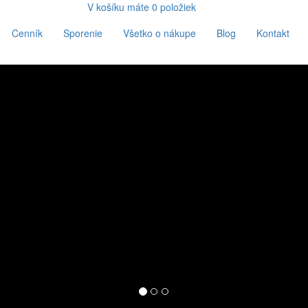
V košíku máte
0
položiek
Cenník
Sporenie
Všetko o nákupe
Blog
Kontakt