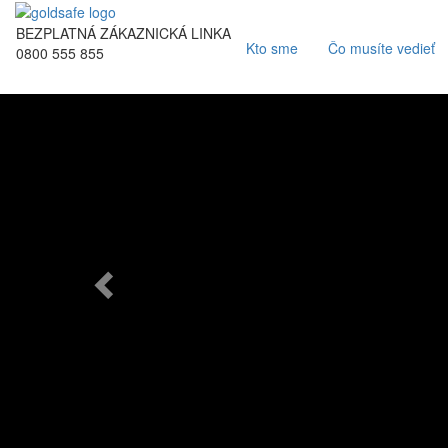
BEZPLATNÁ ZÁKAZNICKÁ LINKA
Kto sme
Čo musíte vedieť
0800 555 855
Previous