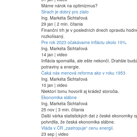
Máme nárok na optimizmus?
Strach je dobrý pro zlato
Ing. Markéta Šichtařová
29 jan | 2 min. čítania
Finanční trh je v posledních dnech opravdu hodn
rozkolísaný.
Pre rok 2023 očakávame infláciu okolo 10%.
Ing. Markéta Šichtařová
14 jan | video
Inflácia spomalila, ale ešte nekončí. Drahšie bud
potraviny a energie.
Čaká nás menová reforma ako v roku 1953
Ing. Markéta Šichtařová
10 jan | video
Niektorí tomu hovorili aj krádež storočia.
Ekonomika slábne
Ing. Markéta Šichtařová
25 nov | 3 min. čítania
Další várka statistických dat z české ekonomiky o
potvrdila, že česká ekonomika slábne.
Vláda v ČR „zastropuje“ cenu energií.
23 sep | video