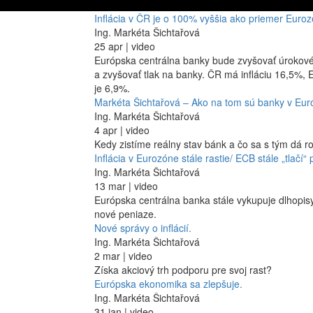
Inflácia v ČR je o 100% vyššia ako priemer Euroz
Ing. Markéta Šichtařová
25 apr | video
Európska centrálna banky bude zvyšovať úrokov
a zvyšovať tlak na banky. ČR má infláciu 16,5%,
je 6,9%.
Markéta Šichtařová – Ako na tom sú banky v Eu
Ing. Markéta Šichtařová
4 apr | video
Kedy zistíme reálny stav bánk a čo sa s tým dá ro
Inflácia v Eurozóne stále rastie/ ECB stále „tlačí“
Ing. Markéta Šichtařová
13 mar | video
Európska centrálna banka stále vykupuje dlhopisy 
nové peniaze.
Nové správy o inflácií.
Ing. Markéta Šichtařová
2 mar | video
Získa akciový trh podporu pre svoj rast?
Európska ekonomika sa zlepšuje.
Ing. Markéta Šichtařová
31 jan | video