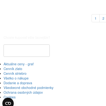
1
2
Chcete kupovať ešte lacnejšie?
Špeciálna cenová ponuka
Aktuálne ceny - graf
Cenník zlato
Cenník striebro
Všetko o nákupe
Dodanie a doprava
Všeobecné obchodné podmienky
Ochrana osobných údajov
Cookies