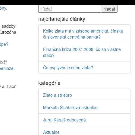
óny.
najčítanejšie články
é sadzby
Koľko zlata má v zásobe americká, čínska
 Eurozóna
či slovenská centrálna banka?
rópe?
Finančná kríza 2007-2008: čo sa vlastne
stalo?
biť?
Čo ovplyvňuje cenu zlata?
 peniaze.
kategórie
a „tlačí“
Zlato a striebro
Markéta Šichtařová aktuálne
Juraj Karpiš odpovedá
Aktuálne