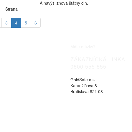
A navýši znova štátny dlh.
Strana
3
4
5
6
Máte otázky?
ZÁKAZNÍCKÁ LINKA
0800 555 855
GoldSafe a.s.
Karadžičova 8
Bratislava 821 08