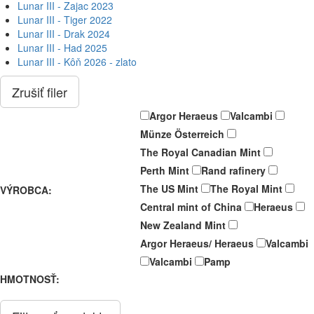
Lunar III - Zajac 2023
Lunar III - Tiger 2022
Lunar III - Drak 2024
Lunar III - Had 2025
Lunar III - Kôň 2026 - zlato
Zrušiť filer
Argor Heraeus
Valcambi
Münze Österreich
The Royal Canadian Mint
Perth Mint
Rand rafinery
The US Mint
The Royal Mint
VÝROBCA:
Central mint of China
Heraeus
New Zealand Mint
Argor Heraeus/ Heraeus
Valcambi
Valcambi
Pamp
HMOTNOSŤ: