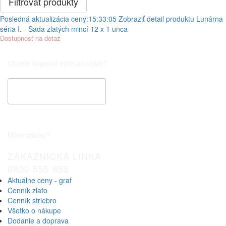
Posledná aktualizácia ceny:
15:33:05
Zobraziť detail produktu
Lunárna
séria I. - Sada zlatých mincí 12 x 1 unca
Dostupnosť na dotaz
Chcete kupovať ešte lacnejšie?
Špeciálna cenová ponuka
Máte otázky?
ZÁKAZNÍCKÁ LINKA
0800 555 855
Aktuálne ceny - graf
Cenník zlato
Cenník striebro
Všetko o nákupe
Dodanie a doprava