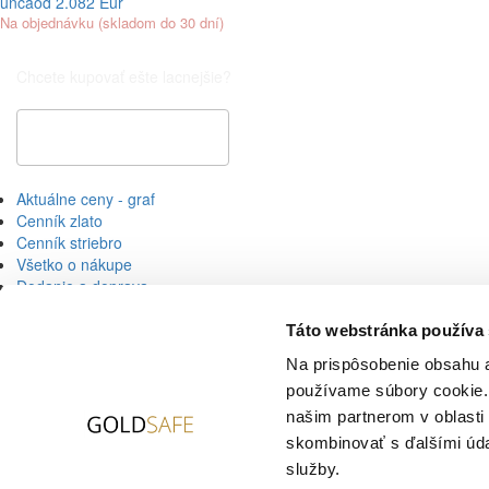
unca
od 2.082 Eur
Na objednávku (skladom do 30 dní)
Chcete kupovať ešte lacnejšie?
Špeciálna cenová ponuka
Aktuálne ceny - graf
Cenník zlato
Cenník striebro
Všetko o nákupe
Dodanie a doprava
Všeobecné obchodné podmienky
Ochrana osobných údajov
Táto webstránka používa
Cookies
Na prispôsobenie obsahu a
používame súbory cookie. 
Aktualizujeme ceny
našim partnerom v oblasti 
skombinovať s ďalšími údaj
služby.