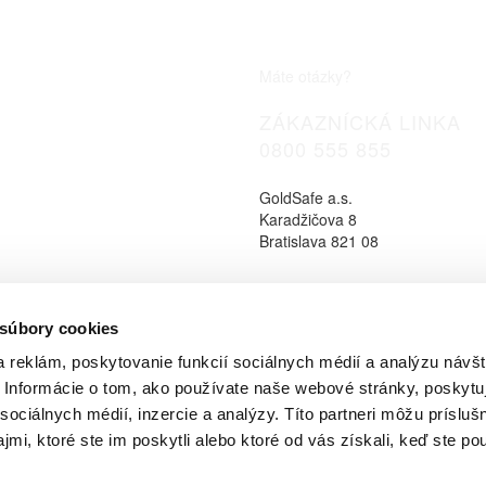
Máte otázky?
ZÁKAZNÍCKÁ LINKA
0800 555 855
GoldSafe a.s.
Karadžičova 8
Bratislava 821 08
 súbory cookies
 reklám, poskytovanie funkcií sociálnych médií a analýzu návšt
Informácie o tom, ako používate naše webové stránky, poskytu
sociálnych médií, inzercie a analýzy. Títo partneri môžu prísluš
mi, ktoré ste im poskytli alebo ktoré od vás získali, keď ste pou