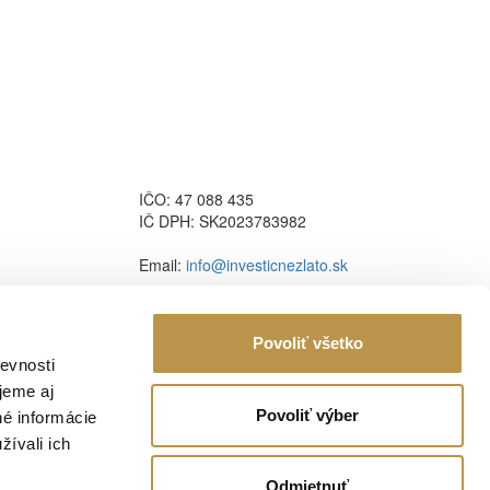
IČO: 47 088 435
IČ DPH: SK2023783982
Email:
info@investicnezlato.sk
Povoliť všetko
evnosti
jeme aj
Povoliť výber
né informácie
žívali ich
Odmietnuť