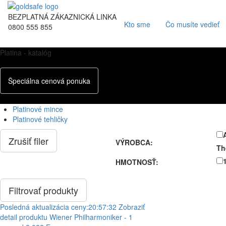
BEZPLATNÁ ZÁKAZNICKÁ LINKA
Kto sme
Čo musíte vedieť
0800 555 855
Platina - katalóg
Špeciálna cenová ponuka
Platinové mince
Platinové tehličky
Zrušiť filer
VÝROBCA:
Th
HMOTNOSŤ:
Posledná aktualizácia ceny:
20:57:32
Zobraziť
detail produktu
Wiener Philharmoniker - 1