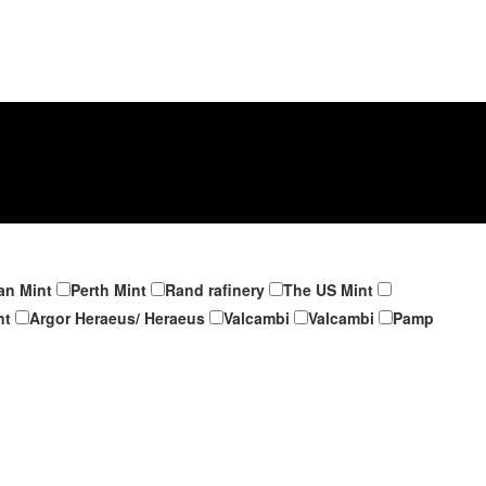
an Mint
Perth Mint
Rand rafinery
The US Mint
nt
Argor Heraeus/ Heraeus
Valcambi
Valcambi
Pamp