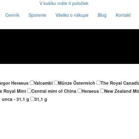
V košíku máte
0
položiek
Cenník
Sporenie
Všetko o nákupe
Blog
Kontakt
Argor Heraeus
Valcambi
Münze Österreich
The Royal Canadi
e Royal Mint
Central mint of China
Heraeus
New Zealand Mi
1 unca - 31,1 g
31,1 g