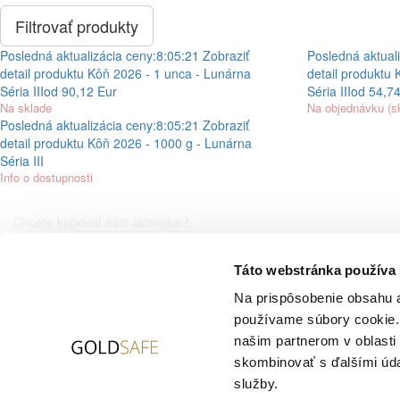
Posledná aktualizácia ceny:
8:05:21
Zobraziť
Posledná aktuali
detail produktu
Kôň 2026 - 1 unca - Lunárna
detail produktu
Séria III
od 90,12 Eur
Séria III
od 54,74
Na sklade
Na objednávku (s
Posledná aktualizácia ceny:
8:05:21
Zobraziť
detail produktu
Kôň 2026 - 1000 g - Lunárna
Séria III
Info o dostupnosti
Chcete kupovať ešte lacnejšie?
Táto webstránka používa
Špeciálna cenová ponuka
Na prispôsobenie obsahu a
používame súbory cookie. 
Aktuálne ceny - graf
Cenník zlato
našim partnerom v oblasti 
Cenník striebro
skombinovať s ďalšími údaj
Všetko o nákupe
služby.
Dodanie a doprava