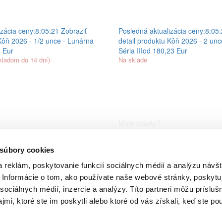
zácia ceny:
8:05:21
Zobraziť
Posledná aktualizácia ceny:
8:05
Kôň 2026 - 1/2 unce - Lunárna
detail produktu
Kôň 2026 - 2 unc
 Eur
Séria III
od 180,23 Eur
kladom do 14 dní)
Na sklade
Máte otázky?
ZÁKAZNÍCKÁ LINKA
 súbory cookies
0800 555 855
 reklám, poskytovanie funkcií sociálnych médií a analýzu návšt
Informácie o tom, ako používate naše webové stránky, poskytu
GoldSafe a.s.
Karadžičova 8
sociálnych médií, inzercie a analýzy. Títo partneri môžu prísluš
Bratislava 821 08
mi, ktoré ste im poskytli alebo ktoré od vás získali, keď ste pou