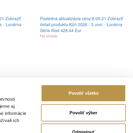
:21
Zobraziť
Posledná aktualizácia ceny:
8:05:21
Zobraziť
e - Lunárna
detail produktu
Kôň 2026 - 5 uncí - Lunárna
Séria III
od 428,44 Eur
Na sklade
Povoliť všetko
evnosti
jeme aj
IČO: 47 088 435
IČ DPH: SK2023783982
Povoliť výber
né informácie
žívali ich
Email:
info@investicnezlato.sk
Odmietnuť