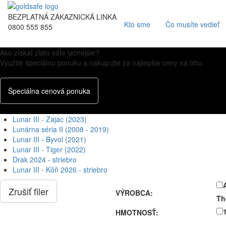
BEZPLATNÁ ZÁKAZNICKÁ LINKA
Kto sme
Čo musíte vedieť
0800 555 855
Ako získať zlato ešte lacnejšie?
Využite špeciálnu ponuku a nakupujte za najlepšie ceny na trhu.
Špeciálna cenová ponuka
Lunar III - Zajac (2023)
Lunárna séria II (2008 - 2019)
Lunar III - Byvol (2021)
Lunar III - Tiger (2022)
Drak 2024 - striebro
Lunar III - Kôň 2026 - striebro
Zrušiť filer
VÝROBCA:
Th
HMOTNOSŤ: