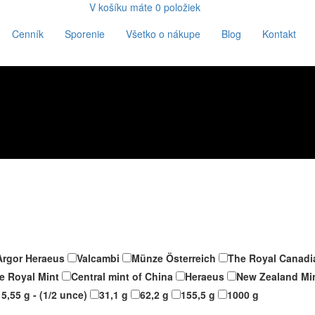
V košíku máte
0
položiek
Cenník
Sporenie
Všetko o nákupe
Blog
Kontakt
Argor Heraeus
Valcambi
Münze Österreich
The Royal Canadi
e Royal Mint
Central mint of China
Heraeus
New Zealand Mi
15,55 g - (1/2 unce)
31,1 g
62,2 g
155,5 g
1000 g