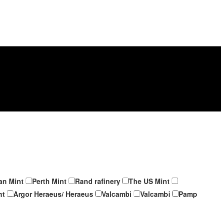
an Mint
Perth Mint
Rand rafinery
The US Mint
nt
Argor Heraeus/ Heraeus
Valcambi
Valcambi
Pamp