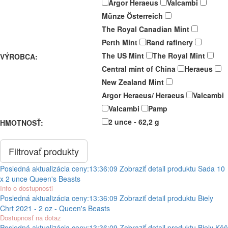
Argor Heraeus
Valcambi
Münze Österreich
The Royal Canadian Mint
Perth Mint
Rand rafinery
The US Mint
The Royal Mint
VÝROBCA:
Central mint of China
Heraeus
New Zealand Mint
Argor Heraeus/ Heraeus
Valcambi
Valcambi
Pamp
2 unce - 62,2 g
HMOTNOSŤ:
Posledná aktualizácia ceny:
13:36:09
Zobraziť detail produktu
Sada 10
x 2 unce Queen's Beasts
Info o dostupnosti
Posledná aktualizácia ceny:
13:36:09
Zobraziť detail produktu
Biely
Chrt 2021 - 2 oz - Queen's Beasts
Dostupnosť na dotaz
Posledná aktualizácia ceny:
13:36:09
Zobraziť detail produktu
Biely Kôň