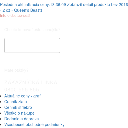
Posledná aktualizácia ceny:
13:36:09
Zobraziť detail produktu
Lev 2016
- 2 oz - Queen's Beasts
Info o dostupnosti
Chcete kupovať ešte lacnejšie?
Špeciálna cenová ponuka
Máte otázky?
ZÁKAZNÍCKÁ LINKA
0800 555 855
Aktuálne ceny - graf
Cenník zlato
Cenník striebro
Všetko o nákupe
Dodanie a doprava
Všeobecné obchodné podmienky