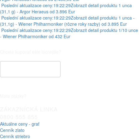
Poslední aktualizace ceny:
19:22:29
Zobrazit detail produktu
1 unca
(31,1 g) - Argor Heraeus
od 3.896 Eur
Poslední aktualizace ceny:
19:22:29
Zobrazit detail produktu
1 unca -
(31,1g) - Wiener Philharmoniker (rôzne roky razby)
od 3.895 Eur
Poslední aktualizace ceny:
19:22:29
Zobrazit detail produktu
1/10 unce
- Wiener Philharmoniker
od 432 Eur
Chcete kupovať ešte lacnejšie?
Špeciálna cenová ponuka
Máte otázky?
ZÁKAZNÍCKÁ LINKA
0800 555 855
Aktuálne ceny - graf
Cenník zlato
Cenník striebro