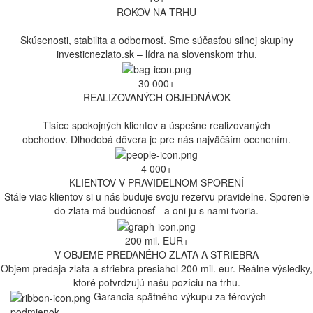
ROKOV NA TRHU
Skúsenosti, stabilita a odbornosť. Sme súčasťou silnej skupiny
investicnezlato.sk – lídra na slovenskom trhu.
30 000+
REALIZOVANÝCH OBJEDNÁVOK
Tisíce spokojných klientov
a úspešne realizovaných
obchodov.
Dlhodobá dôvera je pre nás najväčším ocenením.
4 000+
KLIENTOV V PRAVIDELNOM SPORENÍ
Stále viac klientov si u nás buduje svoju rezervu pravidelne. Sporenie
do zlata má budúcnosť - a oni ju s nami tvoria.
200 mil. EUR+
V OBJEME PREDANÉHO ZLATA A STRIEBRA
Objem predaja zlata a striebra presiahol 200 mil. eur. Reálne výsledky,
ktoré potvrdzujú našu pozíciu na trhu.
Garancia spätného výkupu za férových
podmienok