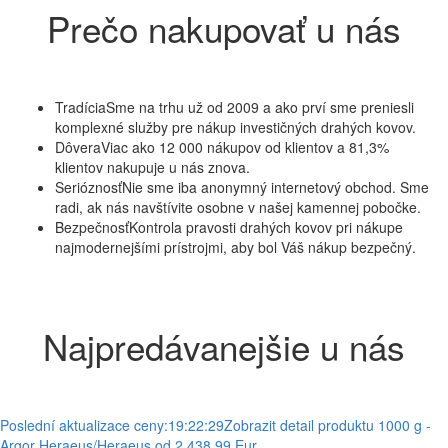
Prečo nakupovať u nás
Tradícia
Sme na trhu už od 2009 a ako prví sme preniesli
komplexné služby pre nákup investičných drahých kovov.
Dôvera
Viac ako 12 000 nákupov od klientov a 81,3%
klientov nakupuje u nás znova.
Serióznosť
Nie sme iba anonymný internetový obchod. Sme
radi, ak nás navštívite osobne v našej kamennej pobočke.
Bezpečnosť
Kontrola pravosti drahých kovov pri nákupe
najmodernejšími prístrojmi, aby bol Váš nákup bezpečný.
Najpredávanejšie u nás
Poslední aktualizace ceny:
19:22:29
Zobrazit detail produktu
1000 g -
Argor Heraeus/Heraeus
od 2.438,99 Eur