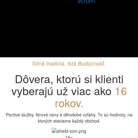
VSTÚPIŤ
Silná tradícia. Istá Budúcnosť.
Dôvera, ktorú si klienti
vyberajú už viac ako
16
rokov.
Poctivé služby, férové ceny a dlhodobé vzťahy.
To sú hodnoty, na
ktorých staviame každý obchod.
16+