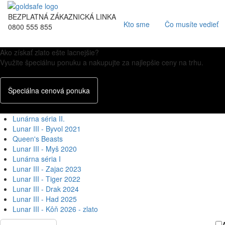
BEZPLATNÁ ZÁKAZNICKÁ LINKA
Kto sme
Čo musíte vedieť
0800 555 855
Ako získať zlato ešte lacnejšie?
Využite špeciálnu ponuku a nakupujte za najlepšie ceny na trhu.
Špeciálna cenová ponuka
Lunárna séria II.
Lunar III - Byvol 2021
Queen's Beasts
Lunar III - Myš 2020
Lunárna séria I
Lunar III - Zajac 2023
Lunar III - Tiger 2022
Lunar III - Drak 2024
Lunar III - Had 2025
Lunar III - Kôň 2026 - zlato