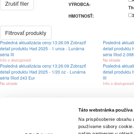
Zrušiť filer
VÝROBCA:
Th
HMOTNOSŤ:
Posledná aktualizácia ceny:
13:26:09
Zobraziť
Posledná aktuali
detail produktu
Had 2025 - 1 unca - Lunárna
detail produktu
séria III
séria III
od 2.098
Info o dostupnosti
Na sklade
Posledná aktualizácia ceny:
13:26:09
Zobraziť
Posledná aktuali
detail produktu
Had 2025 - 1/20 oz - Lunárna
detail produktu
séria III
od 243 Eur
III
Na sklade
Info o dostupnosti
Chcete kupovať ešte lacnejšie?
Táto webstránka používa
Špeciálna cenová ponuka
Na prispôsobenie obsahu a
používame súbory cookie. 
Aktuálne ceny - graf
našim partnerom v oblasti 