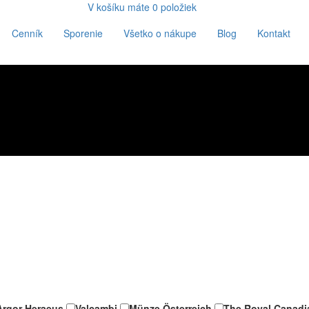
V košíku máte
0
položiek
Cenník
Sporenie
Všetko o nákupe
Blog
Kontakt
Argor Heraeus
Valcambi
Münze Österreich
The Royal Canadi