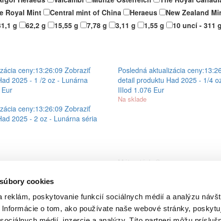
e Royal Mint
Central mint of China
Heraeus
New Zealand Mi
31,1 g
62,2 g
15,55 g
7,78 g
3,11 g
1,55 g
10 uncí - 311 
zácia ceny:
13:26:09
Zobraziť
Posledná aktualizácia ceny:
13:2
Had 2025 - 1 /2 oz - Lunárna
detail produktu
Had 2025 - 1/4 oz
 Eur
III
od 1.076 Eur
Na sklade
zácia ceny:
13:26:09
Zobraziť
Had 2025 - 2 oz - Lunárna séria
Máte otázky?
ZÁKAZNÍCKÁ LINKA
 súbory cookies
0800 555 855
 reklám, poskytovanie funkcií sociálnych médií a analýzu návšt
Informácie o tom, ako používate naše webové stránky, poskytu
GoldSafe a.s.
sociálnych médií, inzercie a analýzy. Títo partneri môžu prísluš