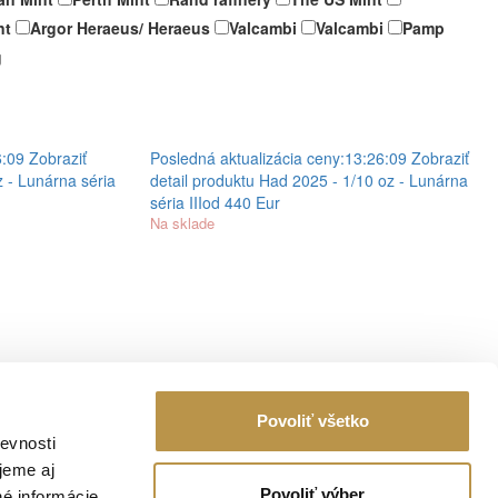
nt
Argor Heraeus/ Heraeus
Valcambi
Valcambi
Pamp
g
6:09
Zobraziť
Posledná aktualizácia ceny:
13:26:09
Zobraziť
 - Lunárna séria
detail produktu
Had 2025 - 1/10 oz - Lunárna
séria III
od 440 Eur
Na sklade
Povoliť všetko
evnosti
jeme aj
IČO: 47 088 435
Povoliť výber
né informácie