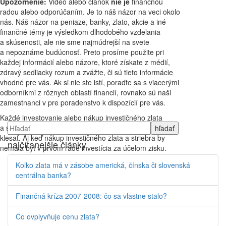
Upozornenie:
Video alebo článok
nie je
finančnou
radou alebo odporúčaním. Je to náš názor na veci okolo
nás. Náš názor na peniaze, banky, zlato, akcie a iné
finančné témy je výsledkom dlhodobého vzdelania
a skúsenosti, ale nie sme najmúdrejší na svete
a nepoznáme budúcnosť. Preto prosíme použite pri
každej informácií alebo názore, ktoré získate z médií,
zdravý sedliacky rozum a zvážte, či sú tieto informácie
vhodné pre vás. Ak si nie ste istí, poraďte sa s viacerými
odborníkmi z rôznych oblastí financií, rovnako sú naši
zamestnanci v pre poradenstvo k dispozícií pre vás.
Každé investovanie alebo nákup investičného zlata
a striebra je rizikové a ceny zlata a striebra môžu aj
klesať. Aj keď nákup investičného zlata a striebra by
najčítanejšie články
nemala byť v prvom rade investícia za účelom zisku.
Koľko zlata má v zásobe americká, čínska či slovenská
Novinky na blogu?
centrálna banka?
Finančná kríza 2007-2008: čo sa vlastne stalo?
Pošlite mi info
Čo ovplyvňuje cenu zlata?