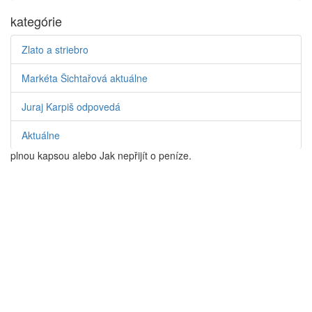
kategórie
Zlato a striebro
autor článku
Markéta Šichtařová aktuálne
Ing. Markéta Šichtařová
Juraj Karpiš odpovedá
Markéta Šichtařová je česká ekonómka, blogerka, a
autorka populárnych kníh najmä z oblastí ekonomiky
Aktuálne
a finančných trhov ako napríklad Do důchodu s
plnou kapsou alebo Jak nepřijít o peníze.