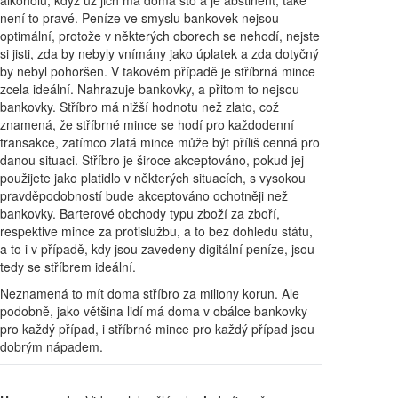
alkoholu, když už jich má doma sto a je abstinent, také
není to pravé. Peníze ve smyslu bankovek nejsou
optimální, protože v některých oborech se nehodí, nejste
si jisti, zda by nebyly vnímány jako úplatek a zda dotyčný
by nebyl pohoršen. V takovém případě je stříbrná mince
zcela ideální. Nahrazuje bankovky, a přitom to nejsou
bankovky. Stříbro má nižší hodnotu než zlato, což
znamená, že stříbrné mince se hodí pro každodenní
transakce, zatímco zlatá mince může být příliš cenná pro
danou situaci. Stříbro je široce akceptováno, pokud jej
použijete jako platidlo v některých situacích, s vysokou
pravděpodobností bude akceptováno ochotněji než
bankovky. Barterové obchody typu zboží za zboří,
respektive mince za protislužbu, a to bez dohledu státu,
a to i v případě, kdy jsou zavedeny digitální peníze, jsou
tedy se stříbrem ideální.
Neznamená to mít doma stříbro za miliony korun. Ale
podobně, jako většina lidí má doma v obálce bankovky
pro každý případ, i stříbrné mince pro každý případ jsou
dobrým nápadem.