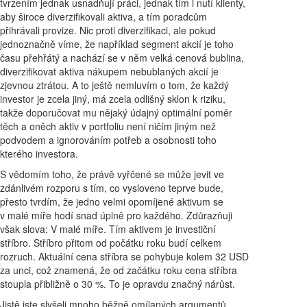
tvrzením jednak usnadňují práci, jednak tím i nutí klienty,
aby široce diverzifikovali aktiva, a tím poradcům
přihrávali provize. Nic proti diverzifikaci, ale pokud
jednoznačně víme, že například segment akcií je toho
času přehřátý a nachází se v něm velká cenová bublina,
diverzifikovat aktiva nákupem nebublaných akcií je
zjevnou ztrátou. A to ještě nemluvím o tom, že každý
investor je zcela jiný, má zcela odlišný sklon k riziku,
takže doporučovat mu nějaký údajný optimální poměr
těch a oněch aktiv v portfoliu není ničím jiným než
podvodem a ignorováním potřeb a osobnosti toho
kterého investora.
S vědomím toho, že právě vyřčené se může jevit ve
zdánlivém rozporu s tím, co vysloveno teprve bude,
přesto tvrdím, že jedno velmi opomíjené aktivum se
v malé míře hodí snad úplně pro každého. Zdůrazňuji
však slova: V malé míře. Tím aktivem je investiční
stříbro. Stříbro přitom od počátku roku budí celkem
rozruch. Aktuální cena stříbra se pohybuje kolem 32 USD
za unci, což znamená, že od začátku roku cena stříbra
stoupla přibližně o 30 %. To je opravdu značný nárůst.
Jistě jste slyšeli mnoho běžně omílaných argumentů,