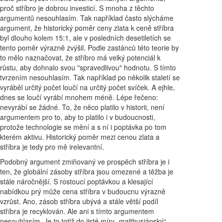
proč stříbro je dobrou investicí. S mnoha z těchto
argumentů nesouhlasím. Tak například často slýcháme
argument, že historický poměr ceny zlata k ceně stříbra
byl dlouho kolem 15:1, ale v posledních desetiletích se
tento poměr výrazně zvýšil. Podle zastánců této teorie by
to mělo naznačovat, že stříbro má velký potenciál k
růstu, aby dohnalo svou "spravedlivou" hodnotu. S tímto
tvrzením nesouhlasím. Tak například po několik staletí se
vyráběl určitý počet loučí na určitý počet svíček. A ejhle,
dnes se loučí vyrábí mnohem méně. Lépe řečeno:
nevyrábí se žádné. To, že něco platilo v historii, není
argumentem pro to, aby to platilo i v budoucnosti,
protože technologie se mění a s ní i poptávka po tom
kterém aktivu. Historický poměr mezi cenou zlata a
stříbra je tedy pro mě irelevantní.
Podobný argument zmiňovaný ve prospěch stříbra je i
ten, že globální zásoby stříbra jsou omezené a těžba je
stále náročnější. S rostoucí poptávkou a klesající
nabídkou prý může cena stříbra v budoucnu výrazně
vzrůst. Ano, zásob stříbra ubývá a stále větší podíl
stříbra je recyklován. Ale ani s tímto argumentem
nesouhlasím. Je to totiž do jisté míry „malthusiánský“