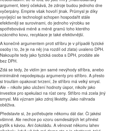
argument, který očekává, že zdroje budou jednoho dne
vyčerpány. Empirie však hovoří jinak. Průmysl je díky
vyvíjející se technologii schopen hospodařit stále
efektivněji se surovinami, do jednoho výrobku se
spotřebovává méně a méně gramů toho kterého
vzácného kovu, recyklace je také efektivnější.
A konečně argumentem proti stříbru je v případě fyzické
osoby i to, že je na něj (na rozdíl od zlata) uvaleno DPH.
Nakoupíte tedy jako fyzická osoba s DPH, prodáte ale
bez DPH.
Zdá se tedy, že vidím jen samé nevýhody stříbra, anebo
minimálně nepodepisuju argumenty pro stříbro. A přesto
si troufám opakovat tvrzení, že stříbro má velký smysl.
Ale – nikoliv jako uložení hodnoty úspor, nikoliv jako
investice pro spekulaci na růst ceny. Stříbro má zcela jiný
smysl. Má význam jako zdroj likvidity. Jako náhrada
oběživa.
Představte si, že potřebujete někomu dát dar. Či jakési
všimné. Ale nechce po vzoru osmdesátých let přinést
pytlík s kávou. Ani čokoládu. A věnovat někomu lahev