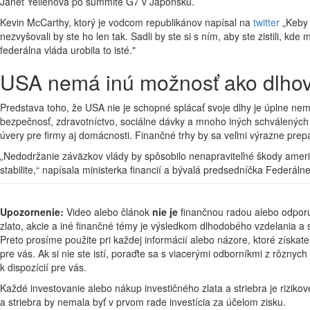
Janet Yellenová po summite G7 v Japonsku.
Kevin McCarthy, ktorý je vodcom republikánov napísal na
twitter
„Keby s
nezvyšovali by ste ho len tak. Sadli by ste si s ním, aby ste zistili, 
federálna vláda urobila to isté."
USA nemá inú možnosť ako dlhový
Predstava toho, že USA nie je schopné splácať svoje dlhy je úplne ne
bezpečnosť, zdravotníctvo, sociálne dávky a mnoho iných schválených 
úvery pre firmy aj domácnosti. Finančné trhy by sa veľmi výrazne prepa
„Nedodržanie záväzkov vlády by spôsobilo nenapraviteľné škody americ
stabilite,“ napísala ministerka financií a bývalá predsedníčka Federá
Upozornenie:
Video alebo článok
nie je
finančnou radou alebo odporú
zlato, akcie a iné finančné témy je výsledkom dlhodobého vzdelania a
Preto prosíme použite pri každej informácií alebo názore, ktoré získate
pre vás. Ak si nie ste istí, poraďte sa s viacerými odborníkmi z rôznyc
k dispozícií pre vás.
Každé investovanie alebo nákup investičného zlata a striebra je rizikov
a striebra by nemala byť v prvom rade investícia za účelom zisku.