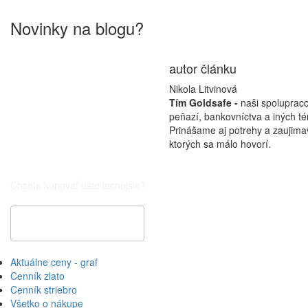
Novinky na blogu?
autor článku
Nikola Litvinová
Tím Goldsafe -
naši spolupraco
peňazí, bankovníctva a iných té
Prinášame aj potrehy a zaujima
ktorých sa málo hovorí.
Chcete kupovať ešte lacnejšie?
Špeciálna cenová ponuka
Aktuálne ceny - graf
Cenník zlato
Cenník striebro
Všetko o nákupe