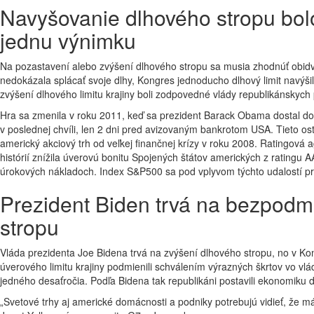
Navyšovanie dlhového stropu bol
jednu výnimku
Na pozastavení alebo zvýšení dlhového stropu sa musia zhodnúť obidv
nedokázala splácať svoje dlhy, Kongres jednoducho dlhový limit navýšil
zvýšení dlhového limitu krajiny boli zodpovedné vlády republikánskych
Hra sa zmenila v roku 2011, keď sa prezident Barack Obama dostal do
v poslednej chvíli, len 2 dni pred avizovaným bankrotom USA. Tieto ostr
americký akciový trh od veľkej finančnej krízy v roku 2008. Ratingová
histórií znížila úverovú bonitu Spojených štátov amerických z ratingu 
úrokových nákladoch. Index S&P500 sa pod vplyvom týchto udalostí p
Prezident Biden trvá na bezpod
stropu
Vláda prezidenta Joe Bidena trvá na zvýšení dlhového stropu, no v Ko
úverového limitu krajiny podmienili schválením výrazných škrtov vo vlá
jedného desaťročia. Podľa Bidena tak republikáni postavili ekonomiku 
„Svetové trhy aj americké domácnosti a podniky potrebujú vidieť, že má