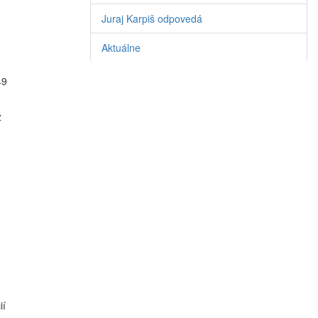
Juraj Karpiš odpovedá
Aktuálne
49
ž
ií