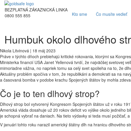
BEZPLATNÁ ZÁKAZNICKÁ LINKA
Kto sme
Čo musíte vedieť
0800 555 855
Humbuk okolo dlhového st
Nikola Litvinová | 18 máj 2023
Práve v týchto dňoch prebiehajú kritické rokovania, ktorými sa Kongre
Ministerka financií USA Janet Yellenová tvrdí, že najväčšej svetovej ve
mimoriadne vážna, no napriek tomu sa celý svet spolieha na to, že dl
Aktuálny problém spočíva v tom, že republikáni a demokrati sa na nav
a časovaná bomba v podobe krachu Spojených štátov by mohla zdevas
Čo je to ten dlhový strop?
Dlhový strop bol vytvorený Kongresom Spojených štátov už v roku 191
Americká vláda dosahuje už 20 rokov deficit vo výške okolo jedného b
je schopná vybrať na daniach. Na tieto výdavky si teda musí požičať, a m
V januári tohto roku narazil americký štátny dlh na hranicu dlhového st