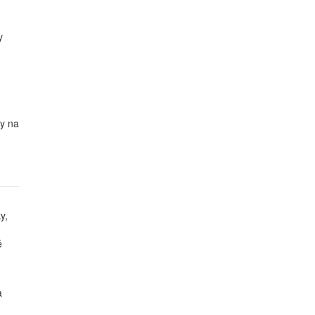
y
dy na
y,
é
a