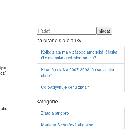
najčítanejšie články
Koľko zlata má v zásobe americká, čínska
či slovenská centrálna banka?
tým.
Finančná kríza 2007-2008: čo sa vlastne
beží
stalo?
Čo ovplyvňuje cenu zlata?
kategórie
, ako
Zlato a striebro
Markéta Šichtařová aktuálne