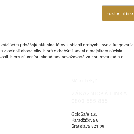
Pošlite mi info
vníci Vám prinášajú aktuálne témy z oblasti drahých kovov, fungovania
m z oblasti ekonomiky, ktoré s drahými kovmi a majetkom súvisia.
vosti, ktoré sú časťou ekonómov považované za kontroverzné a o
Máte otázky?
ZÁKAZNÍCKÁ LINKA
0800 555 855
GoldSafe a.s.
Karadžičova 8
Bratislava 821 08