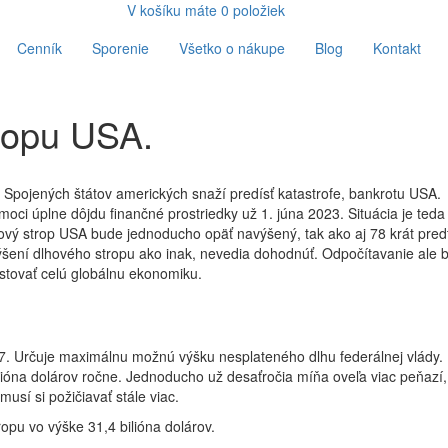
V košíku máte
0
položiek
Cenník
Sporenie
Všetko o nákupe
Blog
Kontakt
ropu USA.
s Spojených štátov amerických snaží predísť katastrofe, bankrotu USA.
ľmoci úplne dôjdu finančné prostriedky už 1. júna 2023. Situácia je teda
hový strop USA bude jednoducho opäť navýšený, tak ako aj 78 krát pred
ýšení dlhového stropu ako inak, nevedia dohodnúť. Odpočítavanie ale 
tovať celú globálnu ekonomiku.
7. Určuje maximálnu možnú výšku nesplateného dlhu federálnej vlády.
ilióna dolárov ročne. Jednoducho už desaťročia míňa oveľa viac peňazí
usí si požičiavať stále viac.
ropu vo výške 31,4 bilióna dolárov.