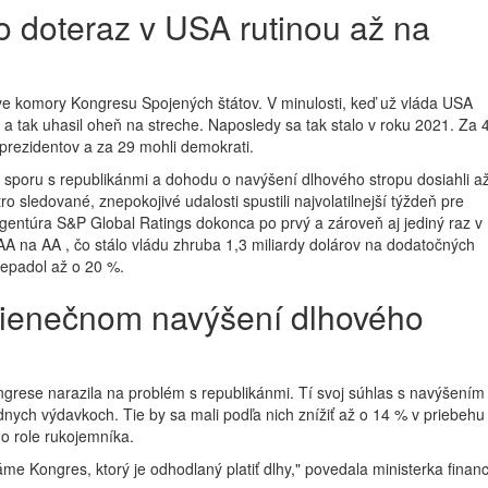
o doteraz v USA rutinou až na
e komory Kongresu Spojených štátov. V minulosti, keď už vláda USA
 a tak uhasil oheň na streche. Naposledy sa tak stalo v roku 2021. Za 
 prezidentov a za 29 mohli demokrati.
 sporu s republikánmi a dohodu o navýšení dlhového stropu dosiahli a
o sledované, znepokojivé udalosti spustili najvolatilnejší týždeň pre
 agentúra S&P Global Ratings dokonca po prvý a zároveň aj jediný raz v
AAA na AA , čo stálo vládu zhruba 1,3 miliardy dolárov na dodatočných
repadol až o 20 %.
mienečnom navýšení dlhového
ngrese narazila na problém s republikánmi. Tí svoj súhlas s navýšením
dnych výdavkoch. Tie by sa mali podľa nich znížiť až o 14 % v priebehu
do role rukojemníka.
me Kongres, ktorý je odhodlaný platiť dlhy," povedala ministerka financ