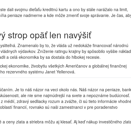
te dali svojmu dieťaťu kreditnú kartu a ono by stále narážalo na limit,
kde míňa peniaze nadmerne a kde môže zmeniť svoje správanie. Je čas, ab
 strop opäť len navýšiť
mysliteľná. Znamenalo by to, že vláda už nedokáže financovať národnú
vládnych výdavkov. Zníženie ratingu krajiny by spôsobilo vyššie nákla
dli a celá ekonomika by sa dostala do hlbokej recesie.
kej ekonomike, živobytiu všetkých Američanov a globálnej finančnej
lneho rezervného systému Janet Yellenová.
čaním. Je to náš názor na veci okolo nás. Náš názor na peniaze, bank
 skúsenosti, ale nie sme najmúdrejší na svete a nepoznáme budúcnosť.
 z médií, zdravý sedliacky rozum a zvážte, či sú tieto informácie vhodn
h oblastí financií, rovnako sú naši zamestnanci v pre poradenstvo
é a ceny zlata a striebra môžu aj klesať. Aj keď nákup investičného zlat