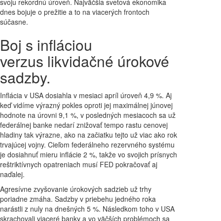
svoju rekordnú úroveň. Najväčšia svetová ekonomika
dnes bojuje o prežitie a to na viacerých frontoch
súčasne.
Boj s infláciou
verzus likvidačné úrokové
sadzby.
Inflácia v USA dosiahla v mesiaci apríl úroveň 4,9 %. Aj
keď vidíme výrazný pokles oproti jej maximálnej júnovej
hodnote na úrovni 9,1 %, v posledných mesiacoch sa už
federálnej banke nedarí znižovať tempo rastu cenovej
hladiny tak výrazne, ako na začiatku tejto už viac ako rok
trvajúcej vojny. Cieľom federálneho rezervného systému
je dosiahnuť mieru inflácie 2 %, takže vo svojich prísnych
reštriktívnych opatreniach musí FED pokračovať aj
naďalej.
Agresívne zvyšovanie úrokových sadzieb už trhy
poriadne zmáha. Sadzby v priebehu jedného roka
narástli z nuly na dnešných 5 %. Následkom toho v USA
skrachovali viaceré banky a vo väčších problémoch sa