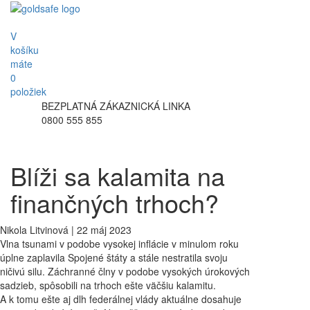
V
košíku
máte
0
položiek
BEZPLATNÁ ZÁKAZNICKÁ LINKA
0800 555 855
Blíži sa kalamita na
finančných trhoch?
Nikola Litvinová | 22 máj 2023
Vlna tsunami v podobe vysokej inflácie v minulom roku
úplne zaplavila Spojené štáty a stále nestratila svoju
ničivú silu. Záchranné člny v podobe vysokých úrokových
sadzieb, spôsobili na trhoch ešte väčšiu kalamitu.
A k tomu ešte aj dlh federálnej vlády aktuálne dosahuje