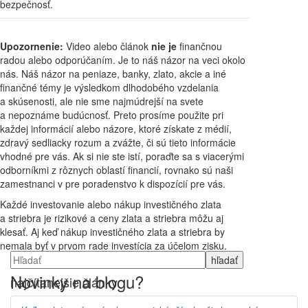
bezpečnosť.
Upozornenie:
Video alebo článok
nie je
finančnou
radou alebo odporúčaním. Je to náš názor na veci okolo
nás. Náš názor na peniaze, banky, zlato, akcie a iné
finančné témy je výsledkom dlhodobého vzdelania
a skúsenosti, ale nie sme najmúdrejší na svete
a nepoznáme budúcnosť. Preto prosíme použite pri
každej informácií alebo názore, ktoré získate z médií,
zdravý sedliacky rozum a zvážte, či sú tieto informácie
vhodné pre vás. Ak si nie ste istí, poraďte sa s viacerými
odborníkmi z rôznych oblastí financií, rovnako sú naši
zamestnanci v pre poradenstvo k dispozícií pre vás.
Každé investovanie alebo nákup investičného zlata
a striebra je rizikové a ceny zlata a striebra môžu aj
klesať. Aj keď nákup investičného zlata a striebra by
nemala byť v prvom rade investícia za účelom zisku.
Novinky na blogu?
najčítanejšie články