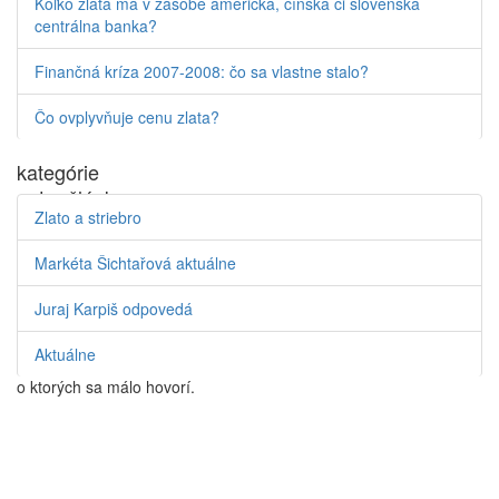
Koľko zlata má v zásobe americká, čínska či slovenská
Pošlite mi info
centrálna banka?
Finančná kríza 2007-2008: čo sa vlastne stalo?
Čo ovplyvňuje cenu zlata?
kategórie
autor článku
Zlato a striebro
Nikola Litvinová
Tím Goldsafe -
naši spolupracovníci Vám prinášajú
Markéta Šichtařová aktuálne
aktuálne témy z oblasti drahých kovov, fungovania
peňazí, bankovníctva a iných tém z oblasti
Juraj Karpiš odpovedá
ekonomiky, ktoré s drahými kovmi a majetkom
súvisia. Prinášame aj potrehy a zaujimavosti, ktoré
Aktuálne
sú časťou ekonómov považované za kontroverzné a
o ktorých sa málo hovorí.