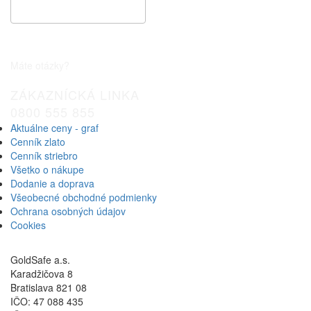
Špeciálna cenová ponuka
Máte otázky?
ZÁKAZNÍCKÁ LINKA
0800 555 855
Aktuálne ceny - graf
Cenník zlato
Cenník striebro
Všetko o nákupe
Dodanie a doprava
Všeobecné obchodné podmienky
Ochrana osobných údajov
Cookies
GoldSafe a.s.
Karadžičova 8
Bratislava 821 08
IČO: 47 088 435