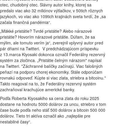
otec, chudobný otec. Slávny autor knihy, ktorej sa
predalo viac ako 32 miliónov výtlačkov, v 50tich rôznych
jazykoch, vo viac ako 109tich krajinách sveta tvrdí, že „sa
začala finančná pandémia“.
„Mäkké pristátie? Tvrdé pristátie? Alebo nárazové
pristátie? Hovorím nárazové pristátie. Dúfam, že sa
mýlim, ale tomuto verím ja“, zverejnil vplyvný autor pred
pár dňami na Twitteri. V predchádzajúcom príspevku
z 13.marca Kiyosaki dokonca označil Federálny rezervný
systém za zločinca. „Pristátie čelným nárazom" napísal
na Twitteri. "Záchranné balíčky začínajú. Viac falošných
peňazí na podporu chorej ekonomiky. Stále odporúčam
rovnakú odpoveď. Kúpte si viac zlata, striebra a bitcoinu."
Takto reagoval na to, že Federálny rezervný systém
zachraňoval krachujúce americké banky.
Podľa Roberta Kiyosakiho sa cena zlata do roku 2025
dostane na hodnotu 5000 dolárov za uncu, striebro v tom
čase bude podľa neho stáť 500 dolárov a bitcoin 500 000
dolárov. Tieto tri aktíva označil ako „najlepšie pre
nestabilné časy“.