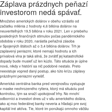
Záplava prázdnych peňazí
investorom nedá spávať.
Množstvo amerických dolárov v obehu vzrástlo od
začiatku milénia z hodnoty 4,6 bilióna dolárov na
neuveriteľných 19,5 bilióna v roku 2021. Len v priebehu
posledných finančných stimulov počas pandémického
obdobia v roku 2020, narástla peňažná zásoba
v Spojených štátoch až o 3,4 bilióna dolárov. Trh je
zaplavený peniazmi, ktoré nemajú hodnotu a ich
prívalová vlna je taká silná, že zvrátiť jej katastrofické
dopady bude musieť už len kúzlo. Táto situácia je úplne
nová, nikdy v histórií sa nič podobné nestalo. Preto
neexistuje vopred daný postup, ako túto krízu záplavy
prázdnymi peniazmi vyriešiť.
Americká centrálna banka pred verejnosťou vystupuje
v maske neohrozeného rytiera, ktorý má situáciu pod
kontrolou, tým sa snaží upokojovať trhy. No mnohí
odborníci a investori dnes už v silu amerického dolára,
ako aj moc federálnej banky neveria a hľadajú pre svoj
kapitál iné aktíva. Tie, ktoré im ponúkajú omnoho väčšiu