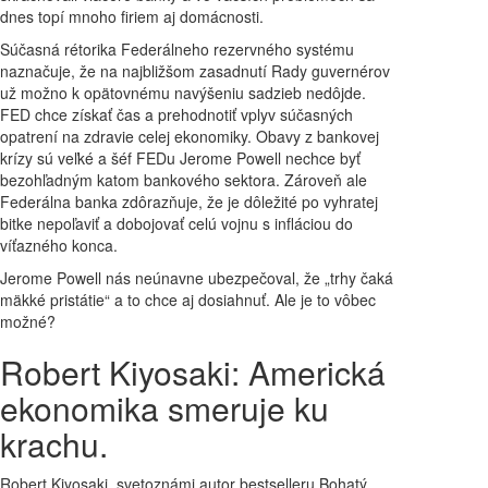
dnes topí mnoho firiem aj domácnosti.
Súčasná rétorika Federálneho rezervného systému
naznačuje, že na najbližšom zasadnutí Rady guvernérov
už možno k opätovnému navýšeniu sadzieb nedôjde.
FED chce získať čas a prehodnotiť vplyv súčasných
opatrení na zdravie celej ekonomiky. Obavy z bankovej
krízy sú veľké a šéf FEDu Jerome Powell nechce byť
bezohľadným katom bankového sektora. Zároveň ale
Federálna banka zdôrazňuje, že je dôležité po vyhratej
bitke nepoľaviť a dobojovať celú vojnu s infláciou do
víťazného konca.
Jerome Powell nás neúnavne ubezpečoval, že „trhy čaká
mäkké pristátie“ a to chce aj dosiahnuť. Ale je to vôbec
možné?
Robert Kiyosaki: Americká
ekonomika smeruje ku
krachu.
Robert Kiyosaki, svetoznámi autor bestselleru Bohatý