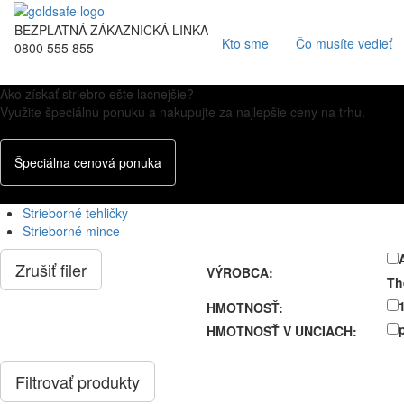
BEZPLATNÁ ZÁKAZNICKÁ LINKA
Kto sme
Čo musíte vedieť
0800 555 855
Ako získať striebro ešte lacnejšie?
Využite špeciálnu ponuku a nakupujte za najlepšie ceny na trhu.
Špeciálna cenová ponuka
Strieborné tehličky
Strieborné mince
Zrušiť filer
VÝROBCA:
Th
HMOTNOSŤ:
HMOTNOSŤ V UNCIACH: