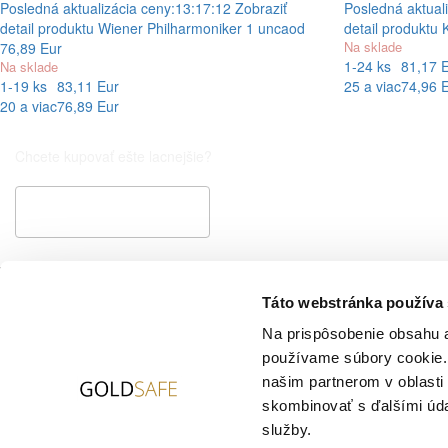
Posledná aktualizácia ceny:
13:17:12
Zobraziť
Posledná aktuali
detail produktu
Wiener Philharmoniker 1 unca
od
detail produktu
Na sklade
76,89 Eur
1-24 ks
81,17 
Na sklade
1-19 ks
83,11 Eur
25 a viac
74,96 
20 a viac
76,89 Eur
Chcete kupovať ešte lacnejšie?
Špeciálna cenová ponuka
Aktuálne ceny - graf
Cenník zlato
Táto webstránka používa
Cenník striebro
Všetko o nákupe
Na prispôsobenie obsahu a
Dodanie a doprava
používame súbory cookie. 
Všeobecné obchodné podmienky
našim partnerom v oblasti 
Ochrana osobných údajov
skombinovať s ďalšími údaj
Cookies
služby.