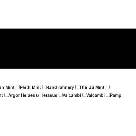
an Mint
Perth Mint
Rand rafinery
The US Mint
nt
Argor Heraeus/ Heraeus
Valcambi
Valcambi
Pamp