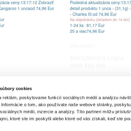
zácia ceny:
13:17:12
Zobraziť
Posledná aktualizácia ceny:
13:1
Kangaroo 1 unca
od 74,96 Eur
detail produktu
1 unca - (31,1g) 
- Charles III.
od 74,96 Eur
Eur
Na objednávku (skladom do 14 dní)
Eur
1-24 ks
81,17 Eur
25 a viac
74,96 Eur
Máte otázky?
ZÁKAZNÍCKÁ LINKA
0800 555 855
GoldSafe a.s.
Karadžičova 8
 súbory cookies
Bratislava 821 08
 reklám, poskytovanie funkcií sociálnych médií a analýzu návšt
Informácie o tom, ako používate naše webové stránky, poskytu
sociálnych médií, inzercie a analýzy. Títo partneri môžu prísluš
mi, ktoré ste im poskytli alebo ktoré od vás získali, keď ste pou