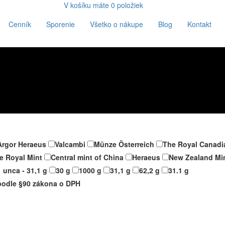
V košíku máte
0
položiek
Cenník
Sporenie
Všetko o nákupe
Blog
Kontakt
Argor Heraeus
Valcambi
Münze Österreich
The Royal Canadi
e Royal Mint
Central mint of China
Heraeus
New Zealand Mi
1 unca - 31,1 g
30 g
1000 g
31,1 g
62,2 g
31.1 g
podle §90 zákona o DPH