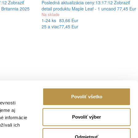
7:12
Zobraziť
Posledná aktualizácia ceny:
13:17:12
Zobraziť
- Britannia 2025
detail produktu
Maple Leaf - 1 unca
od 77,45 Eur
Na sklade
1-24 ks
83,66 Eur
25 a viac
77,45 Eur
IČO: 47 088 435
IČ DPH: SK2023783982
Povoliť všetko
Email:
info@investicnezlato.sk
evnosti
jeme aj
Povoliť výber
né informácie
žívali ich
Odmietnuť