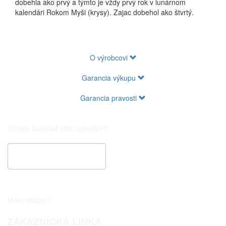
dobehla ako prvý a týmto je vždy prvý rok v lunárnom
kalendári Rokom Myši (krysy). Zajac dobehol ako štvrtý.
O výrobcovi
Garancia výkupu
Garancia pravosti
Chcete kupovať ešte lacnejšie?
Špeciálna cenová ponuka
Máte otázky?
ZÁKAZNÍCKÁ LINKA