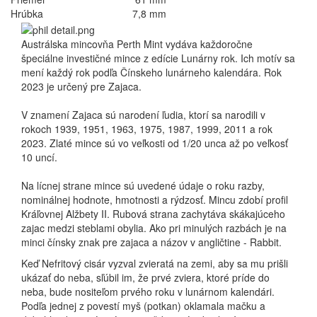
Hrúbka
7,8 mm
Austrálska mincovňa Perth Mint vydáva každoročne
špeciálne investičné mince z edície Lunárny rok. Ich motív sa
mení každý rok podľa Čínskeho lunárneho kalendára. Rok
2023 je určený pre Zajaca.
V znamení Zajaca sú narodení ľudia, ktorí sa narodili v
rokoch 1939, 1951, 1963, 1975, 1987, 1999, 2011 a rok
2023. Zlaté mince sú vo veľkosti od 1/20 unca až po veľkosť
10 uncí.
Na lícnej strane mince sú uvedené údaje o roku razby,
nominálnej hodnote, hmotnosti a rýdzosť. Mincu zdobí profil
Kráľovnej Alžbety II. Rubová strana zachytáva skákajúceho
zajac medzi steblami obylia. Ako pri minulých razbách je na
minci čínsky znak pre zajaca a názov v angličtine - Rabbit.
Keď Nefritový cisár vyzval zvieratá na zemi, aby sa mu prišli
ukázať do neba, sľúbil im, že prvé zviera, ktoré príde do
neba, bude nositeľom prvého roku v lunárnom kalendári.
Podľa jednej z povestí myš (potkan) oklamala mačku a