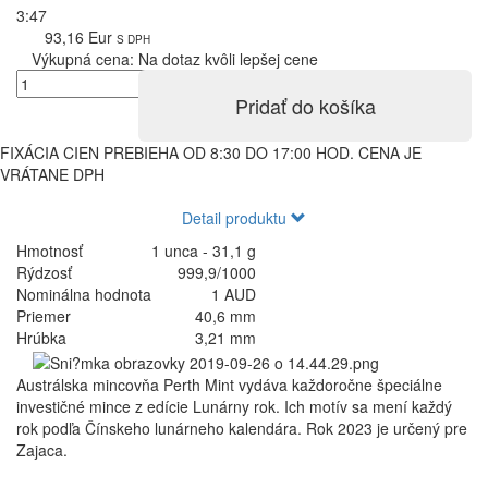
3:47
93,16 Eur
S DPH
Výkupná cena:
Na dotaz kvôli lepšej cene
Pridať do košíka
FIXÁCIA CIEN PREBIEHA OD 8:30 DO 17:00 HOD. CENA JE
VRÁTANE DPH
Detail produktu
Hmotnosť
1 unca - 31,1 g
Rýdzosť
999,9/1000
Nominálna hodnota
1 AUD
Priemer
40,6 mm
Hrúbka
3,21 mm
Austrálska mincovňa Perth Mint vydáva každoročne špeciálne
investičné mince z edície Lunárny rok. Ich motív sa mení každý
rok podľa Čínskeho lunárneho kalendára. Rok 2023 je určený pre
Zajaca.