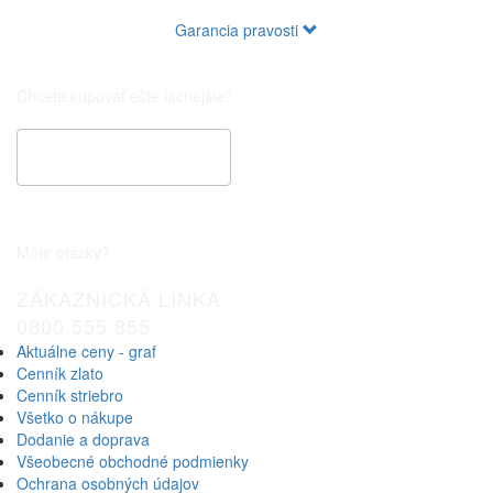
Garancia pravosti
Chcete kupovať ešte lacnejšie?
Špeciálna cenová ponuka
Máte otázky?
ZÁKAZNÍCKÁ LINKA
0800 555 855
Aktuálne ceny - graf
Cenník zlato
Cenník striebro
Všetko o nákupe
Dodanie a doprava
Všeobecné obchodné podmienky
Ochrana osobných údajov