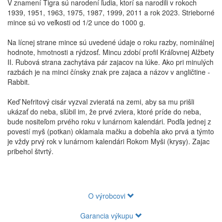
V znamení Tigra sú narodení ľudia, ktorí sa narodili v rokoch
1939, 1951, 1963, 1975, 1987, 1999, 2011 a rok 2023. Strieborné
mince sú vo veľkosti od 1/2 unce do 1000 g.
Na lícnej strane mince sú uvedené údaje o roku razby, nominálnej
hodnote, hmotnosti a rýdzosť. Mincu zdobí profil Kráľovnej Alžbety
II. Rubová strana zachytáva pár zajacov na lúke. Ako pri minulých
razbách je na minci čínsky znak pre zajaca a názov v angličtine -
Rabbit.
Keď Nefritový cisár vyzval zvieratá na zemi, aby sa mu prišli
ukázať do neba, sľúbil im, že prvé zviera, ktoré príde do neba,
bude nositeľom prvého roku v lunárnom kalendári. Podľa jednej z
povestí myš (potkan) oklamala mačku a dobehla ako prvá a týmto
je vždy prvý rok v lunárnom kalendári Rokom Myši (krysy). Zajac
pribehol štvrtý.
O výrobcovi
Garancia výkupu