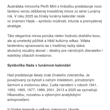
Austrálska mincovňa Perth Mint s hrdosťou predstavuje novú
farebnú verziu obľúbenej
investičnej mince zo série Lunárny
rok. V roku 2025 sa čínsky lunárny kalendár nesie
vv
znamení Hada – symbolu múdrosti, intuície a premyslenej
stratégie.
Táto elegantná minca ponúka nielen hodnotu drahého kovu,
ale aj umelecký pôžitok a
hlbší kultúrny odkaz. Vďaka
farebnému spracovaniu sa z tradičnej razby stáva
skutočný
vizuálny skvost – ideálny pre náročných zberateľov i
esteticky cítiacich investorov.
Symbolika Hada v lunárnom kalendári
Had predstavuje šiesty znak čínskeho zvieratníka. Je
považovaný za bytosti s ostrým intelektom, prirodzeným
šarmom a vnútornou silou. Ľudia narodení v rokoch 1941,
1953, 1965, 1977, 1989, 2001, 2013 a 2025 sa vyznačujú
hĺbavosťou, rozvahou a výbornými analytickými
schopnosťami.
V čínskej legende o veľkom zvieracom závode