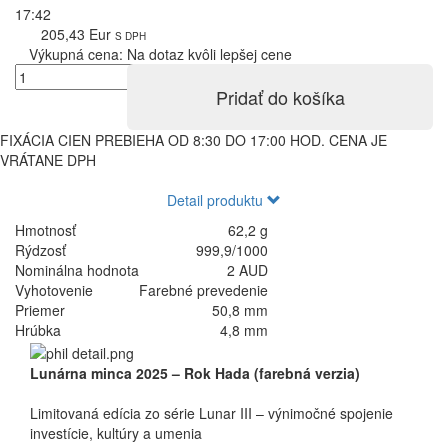
17:42
205,43 Eur
S DPH
Výkupná cena:
Na dotaz kvôli lepšej cene
Pridať do košíka
FIXÁCIA CIEN PREBIEHA OD 8:30 DO 17:00 HOD. CENA JE
VRÁTANE DPH
Detail produktu
Hmotnosť
62,2 g
Rýdzosť
999,9/1000
Nominálna hodnota
2 AUD
Vyhotovenie
Farebné prevedenie
Priemer
50,8 mm
Hrúbka
4,8 mm
Lunárna minca 2025 – Rok Hada (farebná verzia)
Limitovaná edícia zo série Lunar III – výnimočné spojenie
investície, kultúry a umenia