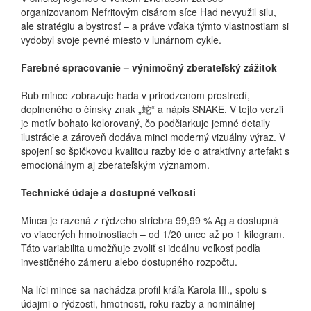
organizovanom Nefritovým cisárom síce Had nevyužil silu,
ale stratégiu a bystrosť – a práve vďaka týmto vlastnostiam si
vydobyl svoje pevné miesto v lunárnom cykle.
Farebné spracovanie – výnimočný zberateľský zážitok
Rub mince zobrazuje hada v prirodzenom prostredí,
doplneného o čínsky znak „蛇“ a nápis
SNAKE. V tejto verzii
je motív bohato kolorovaný, čo podčiarkuje jemné detaily
ilustrácie a
zároveň dodáva minci moderný vizuálny výraz. V
spojení so špičkovou kvalitou razby ide o
atraktívny artefakt s
emocionálnym aj zberateľským významom.
Technické údaje a dostupné veľkosti
Minca je razená z rýdzeho striebra 99,99 % Ag a dostupná
vo viacerých hmotnostiach – od 1/20 unce až po 1 kilogram.
Táto variabilita umožňuje zvoliť si ideálnu veľkosť podľa
investičného zámeru alebo dostupného rozpočtu.
Na líci mince sa nachádza profil kráľa Karola III., spolu s
údajmi o rýdzosti, hmotnosti, roku razby a nominálnej