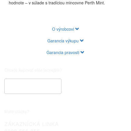
hodnote – v súlade s tradíciou mincovne Perth Mint.
O výrobcovi
Garancia výkupu
Garancia pravosti
Chcete kupovať ešte lacnejšie?
Špeciálna cenová ponuka
Máte otázky?
ZÁKAZNÍCKÁ LINKA
0800 555 855