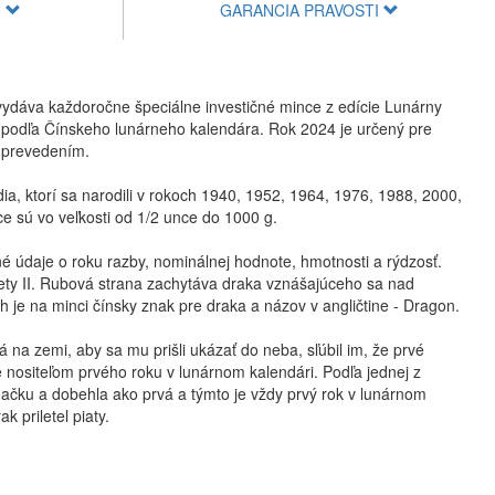
U
GARANCIA PRAVOSTI
vydáva každoročne špeciálne investičné mince z edície Lunárny
k podľa Čínskeho lunárneho kalendára. Rok 2024 je určený pre
m prevedením.
a, ktorí sa narodili v rokoch 1940, 1952, 1964, 1976, 1988, 2000,
ce sú vo veľkosti od 1/2 unce do 1000 g.
é údaje o roku razby, nominálnej hodnote, hmotnosti a rýdzosť.
bety II. Rubová strana zachytáva draka vznášajúceho sa nad
h je na minci čínsky znak pre draka a názov v angličtine - Dragon.
tá na zemi, aby sa mu prišli ukázať do neba, sľúbil im, že prvé
e nositeľom prvého roku v lunárnom kalendári. Podľa jednej z
ačku a dobehla ako prvá a týmto je vždy prvý rok v lunárnom
k priletel piaty.