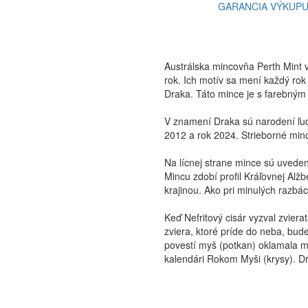
GARANCIA VÝKUP
Austrálska mincovňa Perth Mint 
rok. Ich motív sa mení každý ro
Draka. Táto mince je s farebný
V znamení Draka sú narodení ľudi
2012 a rok 2024. Strieborné min
Na lícnej strane mince sú uveden
Mincu zdobí profil Kráľovnej Alž
krajinou. Ako pri minulých razbác
Keď Nefritový cisár vyzval zviera
zviera, ktoré príde do neba, bud
povestí myš (potkan) oklamala m
kalendári Rokom Myši (krysy). Dra